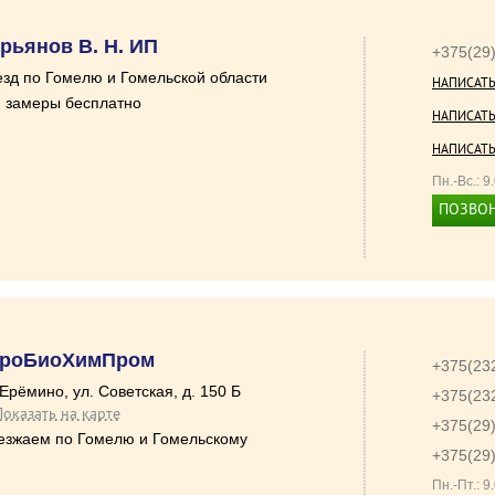
рьянов В. Н. ИП
+375(29
зд по Гомелю и Гомельской области
НАПИСАТ
замеры бесплатно
НАПИСАТ
НАПИСАТ
Пн.-Вс.: 9
ПОЗВО
гроБиоХимПром
+375(23
 Ерёмино, ул. Советская, д. 150 Б
+375(23
Показать на карте
+375(29
езжаем по Гомелю и Гомельскому
+375(29
Пн.-Пт.: 9