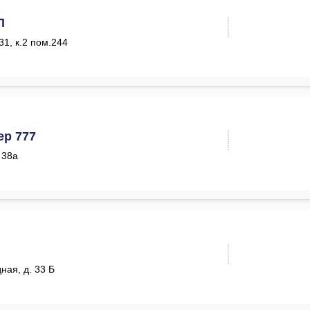
П
331, к.2 пом.244
ер 777
. 38а
ная, д. 33 Б