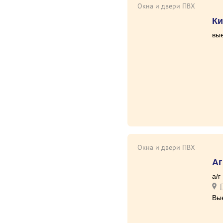
Окна и двери ПВХ
Ки
вые
Окна и двери ПВХ
А
а/г
Вы