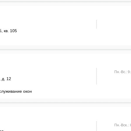
5, кв. 105
Пн.-Вс.: 9
 д. 12
бслуживание окон
Пн.-Вск..: