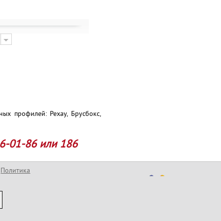
ных профилей: Рехау, Брусбокс,
6-01-86 или 186
Политика
конфиденциальности
Разработка сайта
Официальный сайт
компании © Copyright
2005-2026