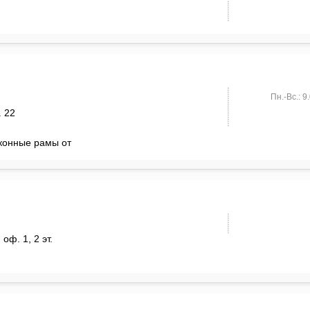
Пн.-Вс.: 9
. 22
лконные рамы от
 оф. 1, 2 эт.