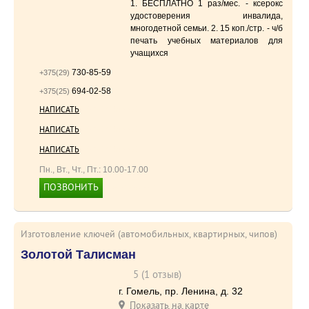
1. БЕСПЛАТНО 1 раз/мес. - ксерокс
удостоверения инвалида,
многодетной семьи. 2. 15 коп./стр. - ч/б
печать учебных материалов для
учащихся
730-85-59
+375(29)
694-02-58
+375(25)
375297308559
НАПИСАТЬ
375297308559
НАПИСАТЬ
375297308559
НАПИСАТЬ
Пн., Вт., Чт., Пт.: 10.00-17.00
ПОЗВОНИТЬ
+375297308559
Изготовление ключей (автомобильных, квартирных, чипов)
Золотой Талисман
5 (1 отзыв)
г. Гомель, пр. Ленина, д. 32
Показать на карте