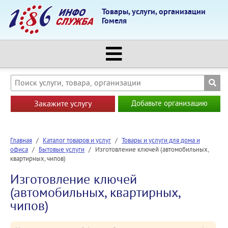
Товары, услуги, организации
Гомеля
Закажите услугу
Добавьте организацию
Главная
/
Каталог товаров и услуг
/
Товары и услуги для дома и
офиса
/
Бытовые услуги
/
Изготовление ключей (автомобильных,
квартирных, чипов)
Изготовление ключей
(автомобильных, квартирных,
чипов)