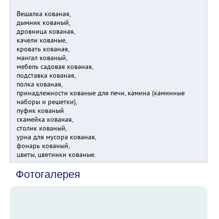
Вешалка кованая,
дымник кованый,
дровница кованая,
качели кованые,
кровать кованая,
мангал кованый,
мебель садовая кованая,
подставка кованая,
полка кованая,
принадлежности кованые для печи, камина (каминные
наборы и решетки),
пуфик кованый
скамейка кованая,
столик кованый,
урна для мусора кованая,
фонарь кованый,
цветы, цветники кованые.
Фотогалерея