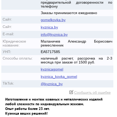
предварительной договоренности по
телефону
Заказы принимаются ежедневно
Сайт:
gomelkovka.by
Сайт:
kyznica.by
E-mail:
info@kyznica.by
Юридическое
Маланичев Александр Борисович
название:
ремесленник
УНП:
ЕА5717585
Способы оплаты:
наличный расчет, рассрочка на 2-3
месяца при заказе от 1500 руб.
kyznicagomel
kyznica_kovka_gomel
TikTok:
@kyznica_by
Сообщить об ошибке
Изготовление и монтаж кованых и металлических изделий
любой сложности по индивидуальным эскизам.
Опыт работы более 23 лет.
Кузница ваших решений!