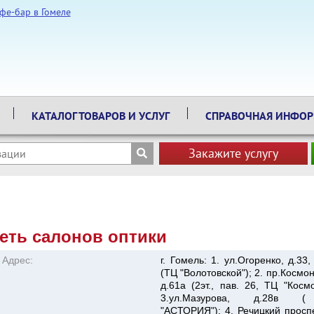
КАТАЛОГ ТОВАРОВ И УСЛУГ
СПРАВОЧНАЯ ИНФО
Закажите услугу
сеть салонов оптики
Адрес:
г. Гомель: 1. ул.Огоренко, д.33,
(ТЦ "Волотовской"); 2. пр.Космон
д.61а (2эт., пав. 26, ТЦ "Космо
3.ул.Мазурова, д.28в 
"АСТОРИЯ"); 4. Речицкий проспе