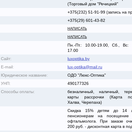
(Торговый дом "Речицкий"
+375(232) 51-91-99 (запись на п
+375(29) 601-43-82
НАПИСАТЬ
НАПИСАТЬ
Пн.-Пт.: 10.00-19.00, Сб., Вс: 
17.00
Сайт:
luxoptika.by
E-mail:
lux-optika@mail.ru
Юридическое название:
ОДО "Люкс-Оптика"
УНП:
490177326
Способы оплаты:
безналичный, наличный, тер
карты рассрочки (Карта пок
Халва, Черепаха)
Скидка 15% детям до 14 
пенсионерам на посещение 
офтальмолога. При заказе оч
200 руб. - дисконтная карта в по