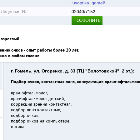
luxoptika_gomel/
Лицензия №:
02040/7152
ПОЗВОНИТЬ
 взрослый.
ению очков - опыт работы более 20 лет.
жно в любом салоне.
г. Гомель, ул. Огоренко, д. 33 (ТЦ "Волотовской", 2 эт.):
Подбор очков, контактных линз, консультация врача-офтальмол
врач-офтальмолог,
врач-офтальмолог детский,
коррекция зрения контактная,
подбор линз контактных,
подбор очков,
подбор очков на компьютере,
оптика.