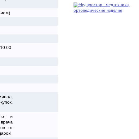
рием)
10.00-
минал,
упок,
лет и
врача
ков от
дарок!