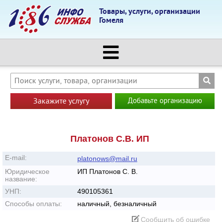
Товары, услуги, организации
Гомеля
Закажите услугу
Добавьте организацию
Платонов С.В. ИП
E-mail:
platonows@mail.ru
Юридическое
ИП Платонов С. В.
название:
УНП:
490105361
Способы оплаты:
наличный, безналичный
Сообщить об ошибке