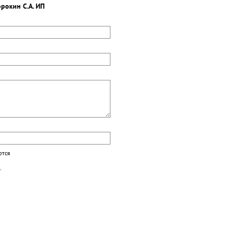
орокин С.А. ИП
ются